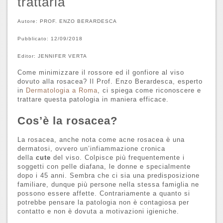
trattarla
STUDI
Autore:
PROF. ENZO BERARDESCA
Pubblicato: 12/09/2018
CONTATTI
Editor:
JENNIFER VERTA
Come minimizzare il rossore ed il gonfiore al viso
dovuto alla rosacea? Il Prof. Enzo Berardesca, esperto
in
Dermatologia a Roma
, ci spiega come riconoscere e
trattare questa patologia in maniera efficace.
Cos’è la rosacea?
La rosacea, anche nota come acne rosacea è una
dermatosi, ovvero un’infiammazione cronica
della
cute
del viso. Colpisce più frequentemente i
soggetti con pelle diafana, le donne e specialmente
dopo i 45 anni. Sembra che ci sia una predisposizione
familiare, dunque più persone nella stessa famiglia ne
possono essere affette. Contrariamente a quanto si
potrebbe pensare la patologia non è contagiosa per
contatto e non è dovuta a motivazioni igieniche.