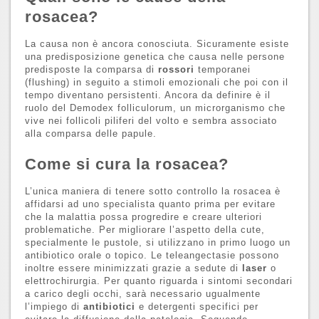
rosacea?
La causa non è ancora conosciuta. Sicuramente esiste
una predisposizione genetica che causa nelle persone
predisposte la comparsa di
rossori
temporanei
(flushing) in seguito a stimoli emozionali che poi con il
tempo diventano persistenti. Ancora da definire è il
ruolo del Demodex folliculorum, un microrganismo che
vive nei follicoli piliferi del volto e sembra associato
alla comparsa delle papule.
Come si cura la rosacea?
L’unica maniera di tenere sotto controllo la rosacea è
affidarsi ad uno specialista quanto prima per evitare
che la malattia possa progredire e creare ulteriori
problematiche. Per migliorare l’aspetto della cute,
specialmente le pustole, si utilizzano in primo luogo un
antibiotico orale o topico. Le teleangectasie possono
inoltre essere minimizzati grazie a sedute di
laser
o
elettrochirurgia. Per quanto riguarda i sintomi secondari
a carico degli occhi, sarà necessario ugualmente
l’impiego di
antibiotici
e detergenti specifici per