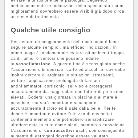
evitare la diffusione della patologia. Seguendo
meticolosamente le indicazioni dello specialista i primi
miglioramenti dovrebbero essere visibili già dopo circa
un mese di trattamento.
Qualche utile consiglio
Per evitare un peggioramento della patologia è bene
seguire alcune semplici, ma efficaci indicazioni. In
primo luogo è fondamentale evitare gli ambienti troppo
caldi, umidi o ventosi che possano indurre
la
vasodilatazione
. A questo fine è sconsigliata anche
l’assunzione cibi speziati, caffè ed alcool. Si dovrebbe
inoltre cercare di arginare le situazioni stressanti,
evitare l’applicazione prolungata di farmaci
antinfiammatori cortisonici sul viso e proteggersi
accuratamente dai raggi solari con fattori di protezioni
elevati. Godersi una giornata in piscina o al mare è
possibile, ma sarà importante sciacquare
accuratamente il cloro ed il sale dalla pelle. Per le
donne è importante evitare l’utilizzo di cosmetici
contenenti elementi che potrebbero sensibilizzare
ulteriormente la cute come alcol, mentolo o capsaicina.
L’assunzione di
contraccettivi
orali
, con conseguente
aumento di estrogeni dovrebbe essere valutato