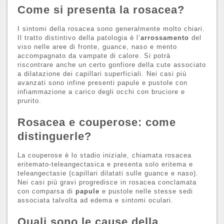
Come si presenta la rosacea?
I sintomi della rosacea sono generalmente molto chiari.
Il tratto distintivo della patologia è l’
arrossamento
del
viso nelle aree di fronte, guance, naso e mento
accompagnato da vampate di calore. Si potrà
riscontrare anche un certo gonfiore della cute associato
a dilatazione dei capillari superficiali. Nei casi più
avanzati sono infine presenti papule e pustole con
infiammazione a carico degli occhi con bruciore e
prurito.
Rosacea e couperose: come
distinguerle?
La couperose è lo stadio iniziale, chiamata rosacea
eritemato-teleangectasica e presenta solo eritema e
teleangectasie (capillari dilatati sulle guance e naso).
Nei casi più gravi progredisce in rosacea conclamata
con comparsa di
papule
e pustole nelle stesse sedi
associata talvolta ad edema e sintomi oculari.
Quali sono le cause della