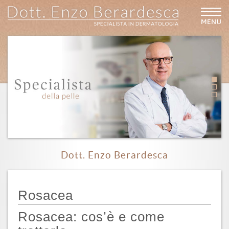
HOME
CHI SONO
PRESS
MEDIA
BLOG
Dott. Enzo Berardesca
DERMATOLOGIA
ESTETICA
Rosacea
Rosacea: cos’è e come
CONSULENZE AZIENDALI